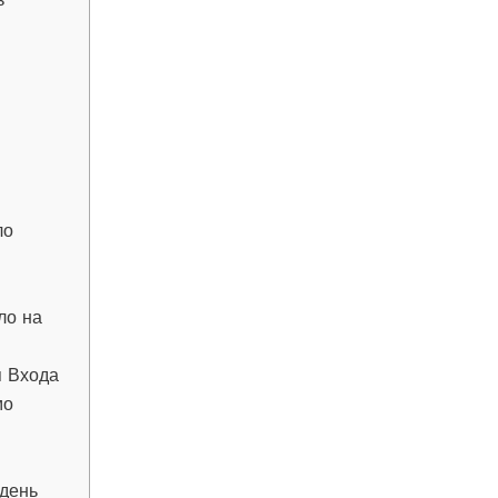
з
ло
ло на
я Входа
мо
 день