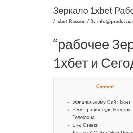
Зеркало 1xbet Раб
/
1xbet Russian
/ By
info@produccion
“рабочее Зе
1хбет и Сего
Content
официальному Сайт 1xbet
Регистрация судя Номеру
Телефона
Live Ставки