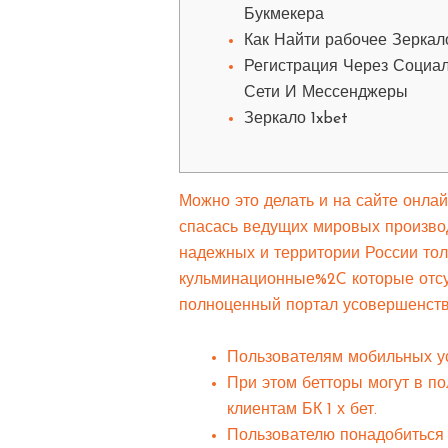
Букмекера
Как Найти рабочее Зеркало
Регистрация Через Социа
Сети И Мессенджеры
Зеркало 1xbet
Можно это делать и на сайте онла
спасась ведущих мировых производ
надежных и территории России тол
кульминационные%2C которые отсут
полноценный портал усовершенство
Пользователям мобильных ус
При этом бетторы могут в п
клиентам БК 1 х бет.
Пользователю понадобиться 