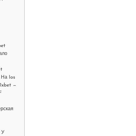
bet
ало
t
 На Ios
1xbet —
F
ерская
 У