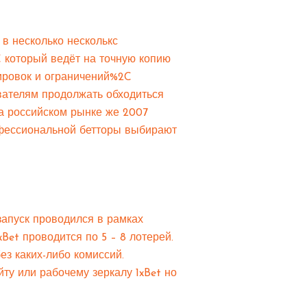
в несколько несколькс
C который ведёт на точную копию
кировок и ограничений%2C
вателям продолжать обходиться
 а российском рынке же 2007
офессиональной бетторы выбирают
запуск проводился в рамках
Bet проводится по 5 – 8 лотерей.
ез каких-либо комиссий.
ту или рабочему зеркалу 1xBet но