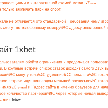
 трансляциями и интерактивной схемой матча 1xZone.
 только заключать пари на спорт.
кале не отличается ото стандартной. Требования нему игр
ль смогут по телефонному номеру%2C адресу электронной
айт 1xbet
ользователям обойти ограничения и продолжают пользоват
. В крупные встречи список ставок доходит самого двух ты
роков%2C минуту гола%2C удаление%2C пенальти%2C тотал
жное встречи идут пиппардом меньшей росписью%2C котора
 имя%2C email и” “адрес сайта в именно браузере для на
ое количество партнеров%2C через которые нельзя вывод
 акции
1xbet
.