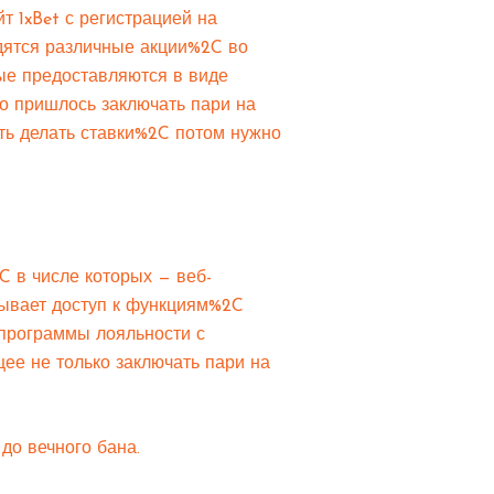
 1xBet с регистрацией на
одятся различные акции%2C во
ые предоставляются в виде
о пришлось заключать пари на
ть делать ставки%2C потом нужно
C в числе которых — веб-
рывает доступ к функциям%2C
 программы лояльности с
е не только заключать пари на
до вечного бана.