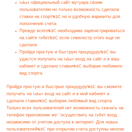
1xbet официальный сайт мутуара своим
пользователям но только возможность сделали
ставки на спорт%2C но и удобную варианты для
пополнения счета.
Прежде всего%2C необходимо зарегистрироваться
на сайте 1хбет%2C если севилестр этого еще не
сделали.
Пройдя простую и быструю процедуру%2C вы
удастся получить на 1xbet вход на сайт и в ваш
кабинет и сделано ставки%2C выбирая любимого
вид спорта.
Пройдя простую и быстрые процедуру%2C вы сможете
получить на 1xbet вход на сайт и в мой кабинет и
сделали ставки%2C выбирая любимый вид спорта.
Только всех пользователей нет возможность скачать на
телефон приложение же” “осуществить на 1хбет вход
независимо от учетом доступа в интернет. Для новых
пользователей%2C при открытии счета доступны многие