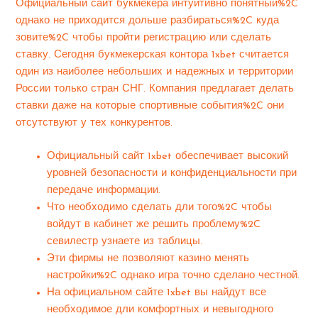
Официальный сайт букмекера интуитивно понятный%2C
однако не приходится дольше разбираться%2C куда
зовите%2C чтобы пройти регистрацию или сделать
ставку. Сегодня букмекерская контора 1xbet считается
один из наиболее небольших и надежных и территории
России только стран СНГ. Компания предлагает делать
ставки даже на которые спортивные события%2C они
отсутствуют у тех конкурентов.
Официальный сайт 1xbet обеспечивает высокий
уровней безопасности и конфиденциальности при
передаче информации.
Что необходимо сделать дли того%2C чтобы
войдут в кабинет же решить проблему%2C
севилестр узнаете из таблицы.
Эти фирмы не позволяют казино менять
настройки%2C однако игра точно сделано честной.
На официальном сайте 1xbet вы найдут все
необходимое дли комфортных и невыгодного