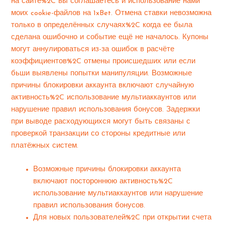
на сайте%2C вы соглашаетесь и использование нами
моих cookie-файлов на 1xBet. Отмена ставки невозможна
только в определённых случаях%2C когда ее была
сделана ошибочно и событие ещё не началось. Купоны
могут аннулироваться из-за ошибок в расчёте
коэффициентов%2C отмены происшедших или если
бьши выявлены попытки манипуляции. Возможные
причины блокировки аккаунта включают случайную
активность%2C использование мультиаккаунтов или
нарушение правил использования бонусов. Задержки
при выводе расходующихся могут быть связаны с
проверкой транзакции со стороны кредитные или
платёжных систем.
Возможные причины блокировки аккаунта
включают постороннюю активность%2C
использование мультиаккаунтов или нарушение
правил использования бонусов.
Для новых пользователей%2C при открытии счета