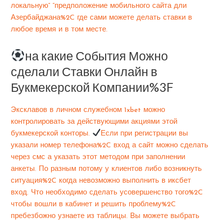
локальную” “предположение мобильного сайта дли
Азербайджана%2C где сами можете делать ставки в
любое время и в том месте.
на какие События Можно
сделали Ставки Онлайн в
Букмекерской Компании%3F
Эксклавов в личном служебном 1xbet можно
контролировать за действующими акциями этой
букмекерской конторы.
Если при регистрации вы
указали номер телефона%2C вход а сайт можно сделать
через смс а указать этот методом при заполнении
анкеты. По разным потому у клиентов либо возникнуть
ситуация%2C когда невозможно выполнить в иксбет
вход. Что необходимо сделать усовершенство того%2C
чтобы вошли в кабинет и решить проблему%2C
пребезбожно узнаете из таблицы. Вы можете выбрать