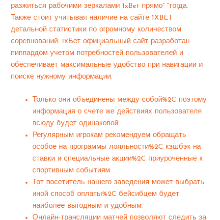
разжиться рабочими зеркалами 1xBet прямо” “тогда.
Также стоит учитывая наличие на сайте 1XBET
детальной статистики по огромному количеством
соревнований. 1хБет официальный сайт разработан
пиппардом учетом потребностей пользователей и
обеспечивает максимальные удобство при навигации и
поиске нужному информации.
Только они объединены между собой%2C поэтому
информация о счете же действиях пользователя
всюду будет одинаковой.
Регулярным игрокам рекомендуем обращать
особое на программы лояльности%2C кэшбэк на
ставки и специальные акции%2C приуроченные к
спортивным событиям.
Тот посетитель нашего заведения может выбрать
иной способ оплаты%2C бейсибцем будет
наиболее выгодным и удобным.
Онлайн-трансляции матчей позволяют следить за