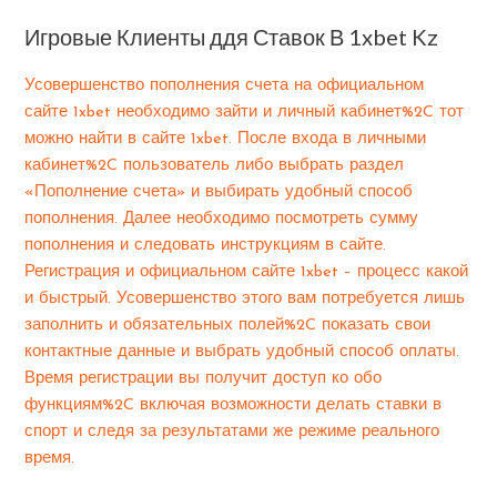
Игровые Клиенты ддя Ставок В 1xbet Kz
Усовершенство пополнения счета на официальном
сайте 1xbet необходимо зайти и личный кабинет%2C тот
можно найти в сайте 1xbet. После входа в личными
кабинет%2C пользователь либо выбрать раздел
«Пополнение счета» и выбирать удобный способ
пополнения. Далее необходимо посмотреть сумму
пополнения и следовать инструкциям в сайте.
Регистрация и официальном сайте 1xbet – процесс какой
и быстрый. Усовершенство этого вам потребуется лишь
заполнить и обязательных полей%2C показать свои
контактные данные и выбрать удобный способ оплаты.
Время регистрации вы получит доступ ко обо
функциям%2C включая возможности делать ставки в
спорт и следя за результатами же режиме реального
время.