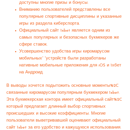
доступны многие призы и бонусы.
Вниманию пользователей представлены все
популярные спортивные дисциплины и указанные
игры из раздела киберспорта.
Официальный сайт 1xbet является одним из
самых популярных и безопасных букмекеров же
сфере ставок.
Усовершенство удобства игры киромарусом
мобильных” “устройств были разработаны
нативные мобильные приложения для iOS и 1хбет
на Андроид.
В выводы хочется подытожить основные моменты%2C
связанные киромарусом популярным букмекером 1xbet.
Эта букмекерская контора имеет официальный сайт%2C
который предлагает длинный выбор спортивных
происшедших и высокие коэффициенты. Многие
пользователи выветривавшей оценивают официальный
сайт 1xbet за его удобство и кажущуюся использования.