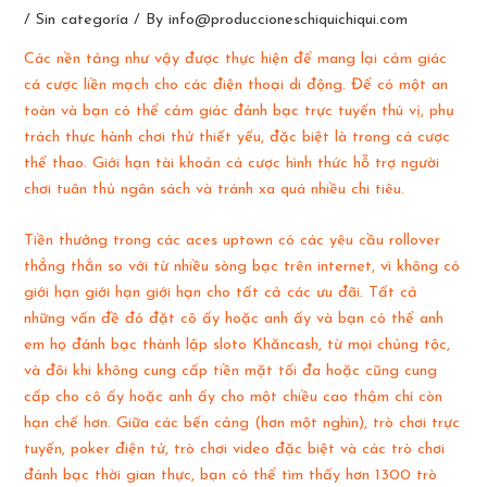
/
Sin categoría
/ By
info@produccioneschiquichiqui.com
Các nền tảng như vậy được thực hiện để mang lại cảm giác
cá cược liền mạch cho các điện thoại di động. Để có một an
toàn và bạn có thể cảm giác đánh bạc trực tuyến thú vị, phụ
trách thực hành chơi thử thiết yếu, đặc biệt là trong cá cược
thể thao.
Giới hạn tài khoản cá cược hình thức hỗ trợ người
chơi tuân thủ ngân sách và tránh xa quá nhiều chi tiêu.
Tiền thưởng trong các aces uptown có các yêu cầu rollover
thẳng thắn so với từ nhiều sòng bạc trên internet, vì không có
giới hạn giới hạn giới hạn cho tất cả các ưu đãi. Tất cả
những vấn đề đó đặt cô ấy hoặc anh ấy và bạn có thể anh
em họ đánh bạc thành lập sloto Khăncash, từ mọi chủng tộc,
và đôi khi không cung cấp tiền mặt tối đa hoặc cũng cung
cấp cho cô ấy hoặc anh ấy cho một chiều cao thậm chí còn
hạn chế hơn. Giữa các bến cảng (hơn một nghìn), trò chơi trực
tuyến, poker điện tử, trò chơi video đặc biệt và các trò chơi
đánh bạc thời gian thực, bạn có thể tìm thấy hơn 1300 trò