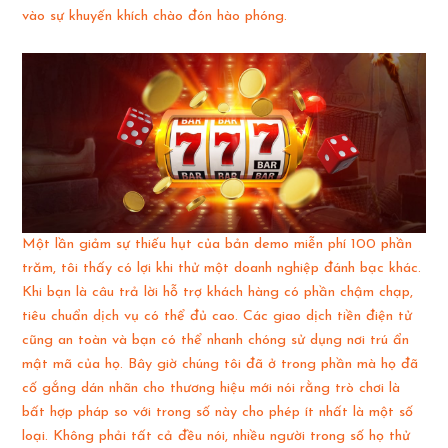
vào sự khuyến khích chào đón hào phóng.
Một lần giảm sự thiếu hụt của bản demo miễn phí 100 phần
trăm, tôi thấy có lợi khi thử một doanh nghiệp đánh bạc khác.
Khi bạn là câu trả lời hỗ trợ khách hàng có phần chậm chạp,
tiêu chuẩn dịch vụ có thể đủ cao. Các giao dịch tiền điện tử
cũng an toàn và bạn có thể nhanh chóng sử dụng nơi trú ẩn
mật mã của họ. Bây giờ chúng tôi đã ở trong phần mà họ đã
cố gắng dán nhãn cho thương hiệu mới nói rằng trò chơi là
bất hợp pháp so với trong số này cho phép ít nhất là một số
loại. Không phải tất cả đều nói, nhiều người trong số họ thử