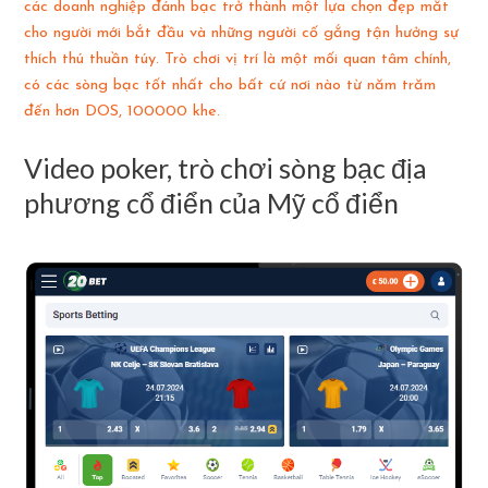
các doanh nghiệp đánh bạc trở thành một lựa chọn đẹp mắt
cho người mới bắt đầu và những người cố gắng tận hưởng sự
thích thú thuần túy. Trò chơi vị trí là một mối quan tâm chính,
có các sòng bạc tốt nhất cho bất cứ nơi nào từ năm trăm
đến hơn DOS, 100000 khe.
Video poker, trò chơi sòng bạc địa
phương cổ điển của Mỹ cổ điển