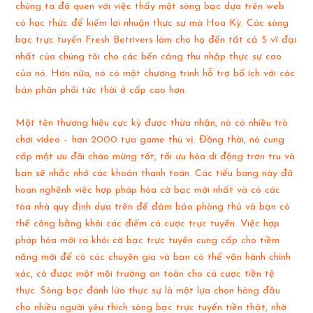
chúng ta đã quen với việc thấy một sòng bạc dựa trên web
có học thức để kiếm lợi nhuận thực sự mà Hoa Kỳ. Các sòng
bạc trực tuyến Fresh Betrivers làm cho họ đến tất cả 5 vĩ đại
nhất của chúng tôi cho các bến cảng thu nhập thực sự cao
của nó. Hơn nữa, nó có một chương trình hỗ trợ bổ ích với các
bản phân phối tức thời ở cấp cao hơn.
Một tên thương hiệu cực kỳ được thừa nhận, nó có nhiều trò
chơi video – hơn 2000 tựa game thú vị. Đồng thời, nó cung
cấp một ưu đãi chào mừng tốt, tối ưu hóa di động trơn tru và
bạn sẽ nhắc nhở các khoản thanh toán. Các tiểu bang này đã
hoan nghênh việc hợp pháp hóa cờ bạc mới nhất và có các
tòa nhà quy định dựa trên để đảm bảo phòng thủ và bạn có
thể công bằng khỏi các điểm cá cược trực tuyến. Việc hợp
pháp hóa mới ra khỏi cờ bạc trực tuyến cung cấp cho tiềm
năng mới để có các chuyên gia và bạn có thể vận hành chính
xác, có được một môi trường an toàn cho cá cược tiền tệ
thực. Sòng bạc đánh lửa thực sự là một lựa chọn hàng đầu
cho nhiều người yêu thích sòng bạc trực tuyến tiền thật, nhờ