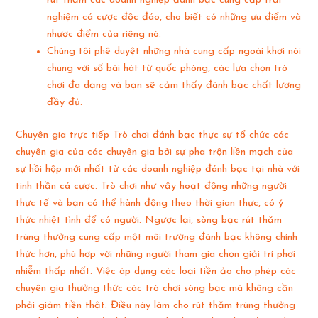
rút thăm các doanh nghiệp đánh bạc cung cấp trải
nghiệm cá cược độc đáo, cho biết có những ưu điểm và
nhược điểm của riêng nó.
Chúng tôi phê duyệt những nhà cung cấp ngoài khơi nói
chung với số bài hát từ quốc phòng, các lựa chọn trò
chơi đa dạng và bạn sẽ cảm thấy đánh bạc chất lượng
đầy đủ.
Chuyên gia trực tiếp Trò chơi đánh bạc thực sự tổ chức các
chuyên gia của các chuyên gia bởi sự pha trộn liền mạch của
sự hồi hộp mới nhất từ ​​các doanh nghiệp đánh bạc tại nhà với
tinh thần cá cược. Trò chơi như vậy hoạt động những người
thực tế và bạn có thể hành động theo thời gian thực, có ý
thức nhiệt tình để có người. Ngược lại, sòng bạc rút thăm
trúng thưởng cung cấp một môi trường đánh bạc không chính
thức hơn, phù hợp với những người tham gia chọn giải trí phơi
nhiễm thấp nhất. Việc áp dụng các loại tiền ảo cho phép các
chuyên gia thưởng thức các trò chơi sòng bạc mà không cần
phải giảm tiền thật. Điều này làm cho rút thăm trúng thưởng