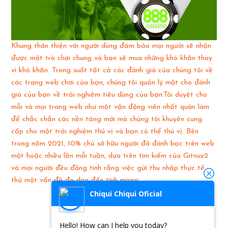
Khung thân thiện với người dùng đảm bảo mọi người sẽ nhận
được một trò chơi chung và bạn sẽ mua những khó khăn thay
vì khó khăn. Trong suốt tất cả các đánh giá của chúng tôi về
các trang web chơi của bạn, chúng tôi quản lý một cho đánh
giá của bạn về trải nghiệm tiêu dùng của bạn.Tôi duyệt cho
mỗi và mọi trang web như một vận động viên nhất quán làm
để chắc chắn các nền tảng mới mà chúng tôi khuyên cung
cấp cho một trải nghiệm thú vị và bạn có thể thú vị. Bên
trong năm 2021, 10% chủ sở hữu người đã đánh bạc trên web
một hoặc nhiều lần mỗi tuần, dựa trên tìm kiếm của Gitnux2
và mọi người đều đồng tình rằng việc gửi thu nhập thực tế
thử một vấn đề đe dọa đến tính mạng.
Chiqui Chiqui Oficial
←
Previous
Next
Hello! How can I help you today?