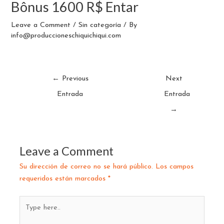
Bônus 1600 R$ Entar
Leave a Comment
/
Sin categoría
/ By
info@produccioneschiquichiqui.com
←
Previous
Next
Entrada
Entrada
→
Leave a Comment
Su dirección de correo no se hará público.
Los campos
requeridos están marcados
*
Type
here..