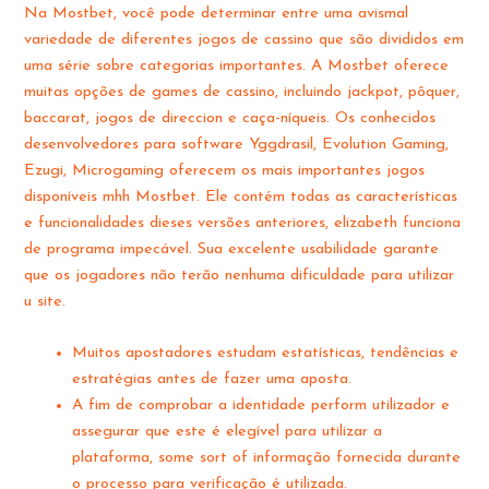
Na Mostbet, você pode determinar entre uma avismal
variedade de diferentes jogos de cassino que são divididos em
uma série sobre categorias importantes. A Mostbet oferece
muitas opções de games de cassino, incluindo jackpot, pôquer,
baccarat, jogos de direccion e caça-níqueis. Os conhecidos
desenvolvedores para software Yggdrasil, Evolution Gaming,
Ezugi, Microgaming oferecem os mais importantes jogos
disponíveis mhh Mostbet. Ele contém todas as características
e funcionalidades dieses versões anteriores, elizabeth funciona
de programa impecável. Sua excelente usabilidade garante
que os jogadores não terão nenhuma dificuldade para utilizar
u site.
Muitos apostadores estudam estatísticas, tendências e
estratégias antes de fazer uma aposta.
A fim de comprobar a identidade perform utilizador e
assegurar que este é elegível para utilizar a
plataforma, some sort of informação fornecida durante
o processo para verificação é utilizada.