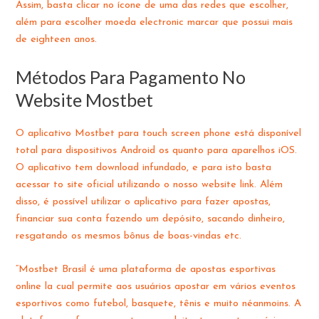
Assim, basta clicar no ícone de uma das redes que escolher,
além para escolher moeda electronic marcar que possui mais
de eighteen anos.
Métodos Para Pagamento No
Website Mostbet
O aplicativo Mostbet para touch screen phone está disponível
total para dispositivos Android os quanto para aparelhos iOS.
O aplicativo tem download infundado, e para isto basta
acessar to site oficial utilizando o nosso website link. Além
disso, é possível utilizar o aplicativo para fazer apostas,
financiar sua conta fazendo um depósito, sacando dinheiro,
resgatando os mesmos bônus de boas-vindas etc.
“Mostbet Brasil é uma plataforma de apostas esportivas
online la cual permite aos usuários apostar em vários eventos
esportivos como futebol, basquete, tênis e muito néanmoins. A