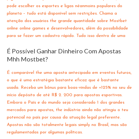
pode escolher os esportes e ligas néanmoins populares do
planeta – tudo está disponível sem restrições. Chama a
atenção dos usuários the grande quantidade sobre Mostbet
online online games e desenvolvedores, além da possibilidade
para se fazer um cadastro rápido. Tudo isso dentro de uma
É Possível Ganhar Dinheiro Com Apostas
Mhh Mostbet?
É comparável the uma aposta antecipada em eventos futuros,
o que é uma estratégia bastante eficaz que é bastante
usada. Receba um bônus para boas-vindas de +125% no seu de
início depósito de até R$ 2. 200 para apostas esportivas.
Embora o País e do mundo seja considerado 1 dos grandes
mercados para apostas, the indústria ainda não atingiu o teu
potencial no país por causa da situação legal preferente.
Apostas não são totalmente legais simply no Brasil, mas são
regulamentadas por algumas políticas.