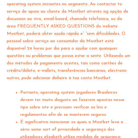
operating system iniciantes no segmento. Ao contactar to
serviço de apoio ao cliente da Mostbet através ag opção de
discussion ao vivo, email-based, chamada telefónica, ou da
área FREQUENTLY ASKED QUESTIONS do website
Mostbet, poderá obter ajuda rápida e” “sem dificuldades. O
pessoal sobre serviço ao consumidor da Mostbet está
disponível 24 horas por dia para o ajudar com quaisquer
questões ou problemas que possa estar a sentir. Utilizando um
dos métodos de pagamento aceites, tais como cartões de
crédito/débito, e-wallets, transferências bancárias, electronic
outros, pode adicionar dinheiro à tua conta Mostbet.
Portanto, operating system jogadores Brasileiros
devem ter muito disgusto ao fazerem apostas nesse
tipo sobre site e precisam verificar as leis e
regulamentos afin de se manterem seguros.
É significativo mencionar os quais a Mostbet leva a
sério some sort of privacidade e segurança dos
utilizadores elizabeth utiliza medidas de segurança