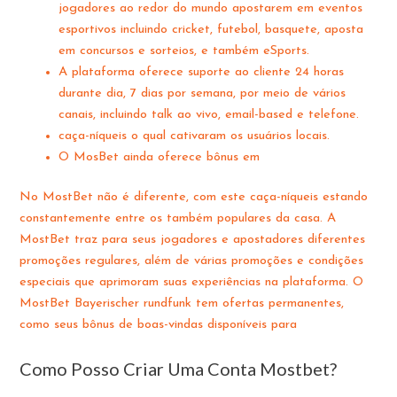
jogadores ao redor do mundo apostarem em eventos
esportivos incluindo cricket, futebol, basquete, aposta
em concursos e sorteios, e também eSports.
A plataforma oferece suporte ao cliente 24 horas
durante dia, 7 dias por semana, por meio de vários
canais, incluindo talk ao vivo, email-based e telefone.
caça-níqueis o qual cativaram os usuários locais.
O MosBet ainda oferece bônus em
No MostBet não é diferente, com este caça-níqueis estando
constantemente entre os também populares da casa. A
MostBet traz para seus jogadores e apostadores diferentes
promoções regulares, além de várias promoções e condições
especiais que aprimoram suas experiências na plataforma. O
MostBet Bayerischer rundfunk tem ofertas permanentes,
como seus bônus de boas-vindas disponíveis para
Como Posso Criar Uma Conta Mostbet?