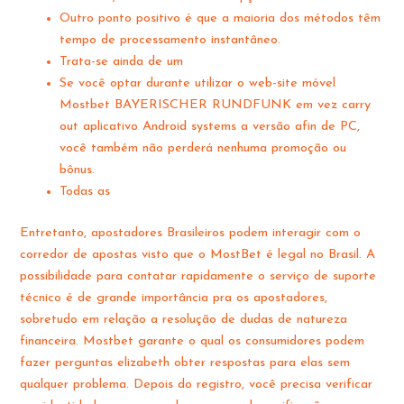
Outro ponto positivo é que a maioria dos métodos têm
tempo de processamento instantâneo.
Trata-se ainda de um
Se você optar durante utilizar o web-site móvel
Mostbet BAYERISCHER RUNDFUNK em vez carry
out aplicativo Android systems a versão afin de PC,
você também não perderá nenhuma promoção ou
bônus.
Todas as
Entretanto, apostadores Brasileiros podem interagir com o
corredor de apostas visto que o MostBet é legal no Brasil. A
possibilidade para contatar rapidamente o serviço de suporte
técnico é de grande importância pra os apostadores,
sobretudo em relação a resolução de dudas de natureza
financeira. Mostbet garante o qual os consumidores podem
fazer perguntas elizabeth obter respostas para elas sem
qualquer problema. Depois do registro, você precisa verificar