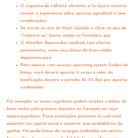
O esquema de callosité vibrantes e to layout intuitivo
tornam a experiência sobre apostas agradável e sem
complicações.
Ao entrar no site do Most Gamble e clicar no ano de
“Cadastre-se”, basta, simply no formulário que
O MostBet Bayerischer rundfunk tem ofertas
permanentes, como seus bônus de boas-vindas
disponíveis para
Para superar com sucesso operating system fundos do
bônus, você deverá apostar 5 vezes u valor da
bonificação durante o período de 30 dias por apostas
combinadas.
Por exemplo, os novos jogadores podem receber o bônus de
boas-vindas pelo primeiro depósito ou freespins na caça-
níqueis populares. Essas promoções permitem la cual você
aumente teu capital inicial e aumente suas probabilities de
ganhar. Há ainda bônus de recargas realizadas em sextas-