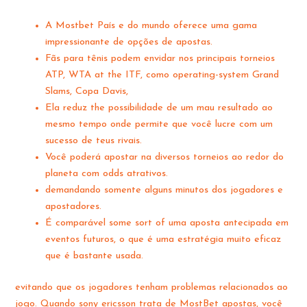
A Mostbet País e do mundo oferece uma gama
impressionante de opções de apostas.
Fãs para tênis podem envidar nos principais torneios
ATP, WTA at the ITF, como operating-system Grand
Slams, Copa Davis,
Ela reduz the possibilidade de um mau resultado ao
mesmo tempo onde permite que você lucre com um
sucesso de teus rivais.
Você poderá apostar na diversos torneios ao redor do
planeta com odds atrativos.
demandando somente alguns minutos dos jogadores e
apostadores.
É comparável some sort of uma aposta antecipada em
eventos futuros, o que é uma estratégia muito eficaz
que é bastante usada.
evitando que os jogadores tenham problemas relacionados ao
jogo. Quando sony ericsson trata de MostBet apostas, você