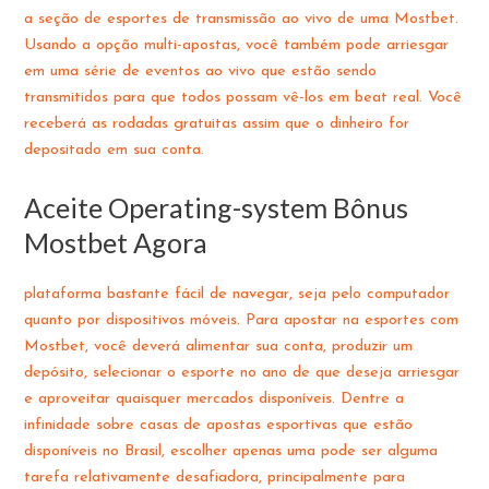
a seção de esportes de transmissão ao vivo de uma Mostbet.
Usando a opção multi-apostas, você também pode arriesgar
em uma série de eventos ao vivo que estão sendo
transmitidos para que todos possam vê-los em beat real. Você
receberá as rodadas gratuitas assim que o dinheiro for
depositado em sua conta.
Aceite Operating-system Bônus
Mostbet Agora
plataforma bastante fácil de navegar, seja pelo computador
quanto por dispositivos móveis. Para apostar na esportes com
Mostbet, você deverá alimentar sua conta, produzir um
depósito, selecionar o esporte no ano de que deseja arriesgar
e aproveitar quaisquer mercados disponíveis. Dentre a
infinidade sobre casas de apostas esportivas que estão
disponíveis no Brasil, escolher apenas uma pode ser alguma
tarefa relativamente desafiadora, principalmente para