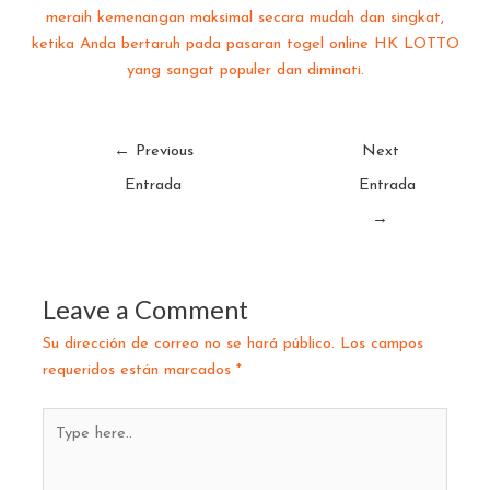
meraih kemenangan maksimal secara mudah dan singkat,
ketika Anda bertaruh pada pasaran togel online HK LOTTO
yang sangat populer dan diminati.
←
Previous
Next
Entrada
Entrada
→
Leave a Comment
Su dirección de correo no se hará público.
Los campos
requeridos están marcados
*
Type
here..