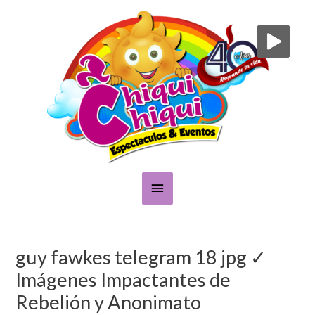
Skip
Main
to
content
Menu
Post
navigation
guy fawkes telegram 18 jpg ✓
Imágenes Impactantes de
Rebelión y Anonimato