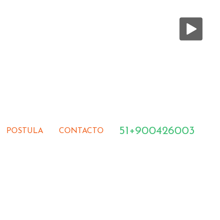
51+900426003
POSTULA
CONTACTO