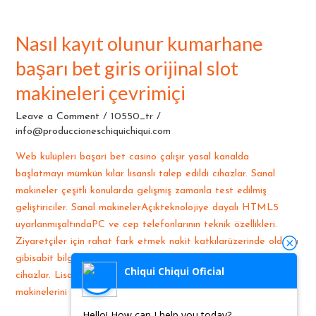
Nasıl kayıt olunur kumarhane
Nasıl
kayıt
başarı bet giris orijinal slot
olunur
makineleri çevrimiçi
kumarhane
başarı
Leave a Comment
/
10550_tr
/
bet
info@produccioneschiquichiqui.com
giris
orijinal
Web kulüpleri başari bet casino çalışır yasal kanalda
slot
başlatmayı mümkün kılar lisanslı talep edildi cihazlar. Sanal
makineleri
makineler çeşitli konularda gelişmiş zamanla test edilmiş
çevrimiçi
geliştiriciler. Sanal makinelerAçıkteknolojiye dayalı HTML5
uyarlanmışaltındaPC ve cep telefonlarının teknik özellikleri.
Ziyaretçiler için rahat fark etmek nakit katkılarüzerinde olduğu
gibisabit bilgisayarlarve üzerindetabletlerveyadiğer mobil
Chiqui Chiqui Oficial
cihazlar. Lisanslı mobil program türü uzantısı izinler slot
makinelerini […]
Hello! How can I help you today?