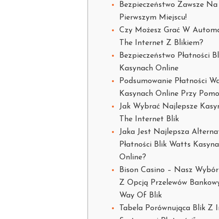
Bezpieczeństwo Zawsze Na
Pierwszym Miejscu!
Czy Możesz Grać W Autom
The Internet Z Blikiem?
Bezpieczeństwo Płatności B
Kasynach Online
Podsumowanie Płatności Wa
Kasynach Online Przy Pomoc
Jak Wybrać Najlepsze Kasy
The Internet Blik
Jaka Jest Najlepsza Altern
Płatności Blik Watts Kasyn
Online?
Bison Casino – Nasz Wybór
Z Opcją Przelewów Bankow
Way Of Blik
Tabela Porównująca Blik Z 