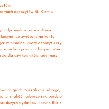
zytów.
 w ramach depozytów BLIKiem w
zyć odpowiednie potwierdzenia
e kasyna lub zwrócone na konto
zące minimalnej kwoty depozytu czy
runkami korzystania z kasyna przed
rcia dla użytkowników. Gdy masz
woich grach. Niezależnie od tego,
 Ci znaleźć najlepsze i najbardziej
ości dużych wydatków, kasyna Blik z