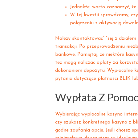
Jednakże, warto zaznaczyć, że
W tej kwestii sprawdzamy, cz
połączeniu z aktywacją dowoln
Należy skontaktować” “się z działem 
transakcji. Po przeprowadzeniu niez
bankowe. Pamiętaj, że niektóre kasy
też mogą naliczać opłaty za korzyst
dokonaniem depozytu. Wypłacalne kas
pytania dotyczące płatności BLIK lub
Wypłata Z Pomoc
Wybierając wypłacalne kasyno intern
czy szukasz konkretnego kasyno z bli
godne zaufania opcje. Jeśli chcesz s