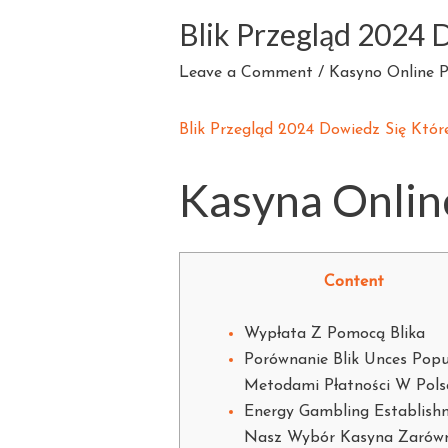
Blik Przegląd 2024 
Leave a Comment
/
Kasyno Online 
Blik Przegląd 2024 Dowiedz Się Któr
Kasyna Online
Content
Wypłata Z Pomocą Blika
Porównanie Blik Unces Pop
Metodami Płatności W Pols
Energy Gambling Establish
Nasz Wybór Kasyna Zarów