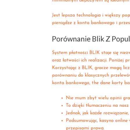
minimalnym depozytem są idealnym
Jest lepsza technologia i większy po
pieniądze z konta bankowego i przesy
Porównanie Blik Z Popu
System płatności BLIK staje się niez
oraz łatwości ich realizacji. Poniżej
Korzystając z BLIK, gracze mogą licz
porównaniu do klasycznych przelewów
konta bankowego, the dane karty ban
Nie mum zbyt wielu opinii gra
To dzięki tłumaczeniu na nasz
Jednak, jak każde rozwiązanie
Podsumowując, kasyno online w
przepisami prawa.