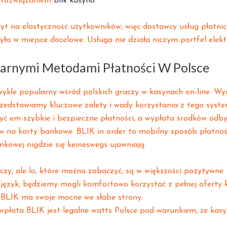
 rozwiązaniem
blik kasyno
.
pyt na elastyczność użytkowników, więc dostawcy usług płatni
ła w miejsce docelowe. Usługa nie działa niczym portfel elekt
larnymi Metodami Płatności W Polsce
wykle popularny wśród polskich graczy w kasynach on-line. Wy
 przedstawiamy kluczowe zalety i wady korzystania z tego syste
yć em szybkie i bezpieczne płatności, a wypłata środków odbyw
 na karty bankowe. BLIK in order to mobilny sposób płatnośc
kowej nigdzie się keineswegs ujawniają.
czy, ale lo, które można zobaczyć, są w większości pozytywne.
 język, będziemy mogli komfortowo korzystać z pełnej ofert
, BLIK ma swoje mocne we słabe strony.
płata BLIK jest legalne watts Polsce pod warunkiem, że kas