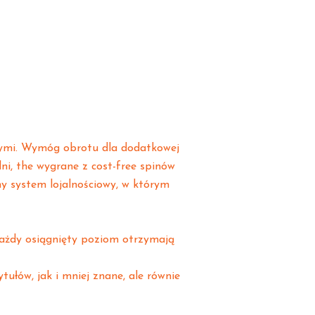
anymi. Wymóg obrotu dla dodatkowej
i, the wygrane z cost-free spinów
y system lojalnościowy, w którym
ażdy osiągnięty poziom otrzymają
ułów, jak i mniej znane, ale równie