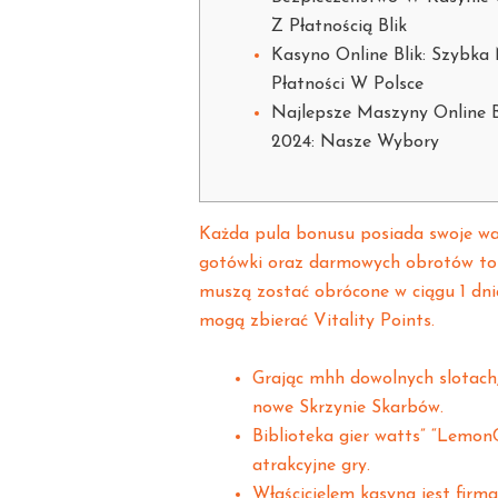
Z Płatnością Blik
Kasyno Online Blik: Szybka
Płatności W Polsce
Najlepsze Maszyny Online B
2024: Nasze Wybory
Każda pula bonusu posiada swoje war
gotówki oraz darmowych obrotów to x
muszą zostać obrócone w ciągu 1 dni
mogą zbierać Vitality Points.
Grając mhh dowolnych slotach
nowe Skrzynie Skarbów.
Biblioteka gier watts” “Lemon
atrakcyjne gry.
Właścicielem kasyna jest firm