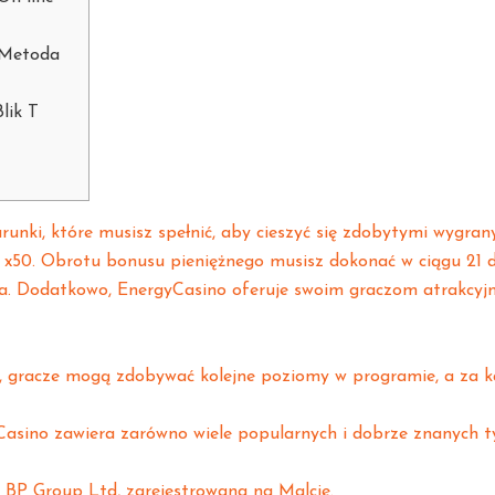
 Metoda
lik T
unki, które musisz spełnić, aby cieszyć się zdobytymi wygr
50. Obrotu bonusu pieniężnego musisz dokonać w ciągu 21 dn
a. Dodatkowo, EnergyCasino oferuje swoim graczom atrakcyjn
, gracze mogą zdobywać kolejne poziomy w programie, a za k
Casino zawiera zarówno wiele popularnych i dobrze znanych tyt
a BP Group Ltd, zarejestrowana na Malcie.