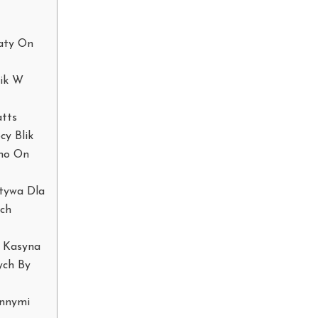
aty On
lik W
tts
y Blik
no On
atywa Dla
ach
 Kasyna
ych By
Innymi