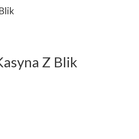
Blik
Kasyna Z Blik