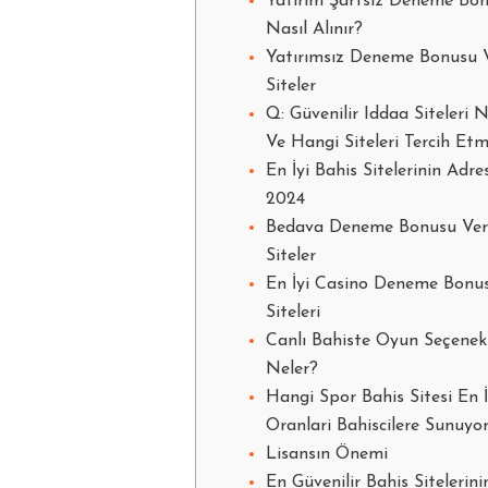
Yatırım Şartsız Deneme Bo
Nasıl Alınır?
Yatırımsız Deneme Bonusu 
Siteler
Q: Güvenilir Iddaa Siteleri N
Ve Hangi Siteleri Tercih Etm
En İyi Bahis Sitelerinin Adres
2024
Bedava Deneme Bonusu Ver
Siteler
En İyi Casino Deneme Bonu
Siteleri
Canlı Bahiste Oyun Seçenekl
Neler?
Hangi Spor Bahis Sitesi En İ
Oranlari Bahiscilere Sunuyo
Lisansın Önemi
En Güvenilir Bahis Sitelerini