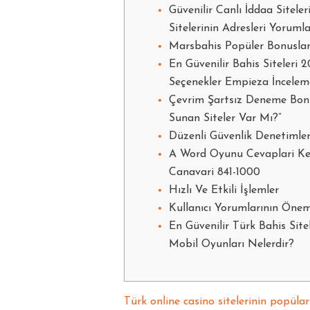
Güvenilir Canlı İddaa Siteler
Sitelerinin Adresleri Yorumla
Marsbahis Popüler Bonuslar
En Güvenilir Bahis Siteleri 2
Seçenekler Empieza İncelem
Çevrim Şartsız Deneme Bon
Sunan Siteler Var Mı?”
Düzenli Güvenlik Denetimler
A Word Oyunu Cevaplari Ke
Canavari 841-1000
Hızlı Ve Etkili İşlemler
Kullanıcı Yorumlarının Önem
En Güvenilir Türk Bahis Sitel
Mobil Oyunları Nelerdir?
Türk online casino sitelerinin popüla