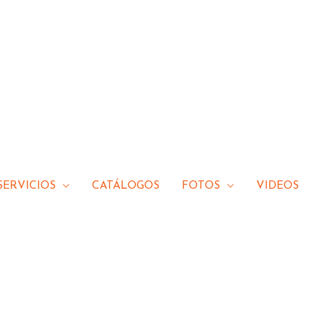
SERVICIOS
CATÁLOGOS
FOTOS
VIDEOS