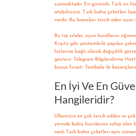
sunmaktadır. En güvenilir Türk on line
atabilirsiniz. Türk bahis şirketleri l
vardır. Bu lisansları tercih eden oyun 
Bu tip siteler, oyun kurallarını öğre
Kripto gibi yöntemlerle yapılan çekim
hızlarına bağlı olarak değişiklik gös
gösterir. Telegram Bilgilendirme Hat
bonus fırsatı. Tombala ile kazançların
En İyi Ve En Güve
Hangileridir?
Ülkemizin en çok tercih edilen ve çok 
yerinde bahis bürolarına sahip olan bu
canlı Türk bahis şirketleri aynı zaman