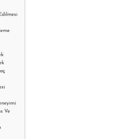
Edilmesi
Ödeme
ek
ek
maç
esi
eneyimi
ns Ve
n