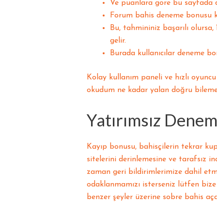
Ve puanlara gore bu sayfada dun
Forum bahis deneme bonusu kon
Bu, tahmininiz başarılı olursa
gelir.
Burada kullanıcılar deneme bonu
Kolay kullanım paneli ve hızlı oyuncu
okudum ne kadar yalan doğru bilemem. 
Yatırımsız Denem
Kayıp bonusu, bahisçilerin tekrar kup
sitelerini derinlemesine ve tarafsız i
zaman geri bildirimlerimize dahil etm
odaklanmamızı isterseniz lütfen bize bi
benzer şeyler üzerine sobre bahis açab