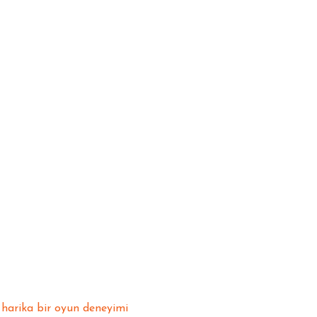
n harika bir oyun deneyimi