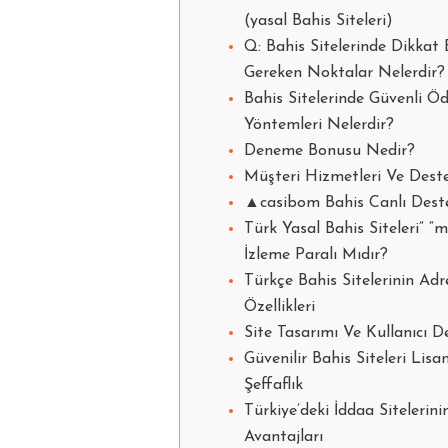
(yasal Bahis Siteleri)
Q: Bahis Sitelerinde Dikkat 
Gereken Noktalar Nelerdir?
Bahis Sitelerinde Güvenli 
Yöntemleri Nelerdir?
Deneme Bonusu Nedir?
Müşteri Hizmetleri Ve Dest
▲casibom Bahis Canlı Dest
Türk Yasal Bahis Siteleri” “
İzleme Paralı Mıdır?
Türkçe Bahis Sitelerinin Adr
Özellikleri
Site Tasarımı Ve Kullanıcı D
Güvenilir Bahis Siteleri Lisa
Şeffaflık
Türkiye’deki İddaa Sitelerini
Avantajları