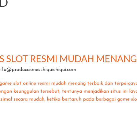
4D
US SLOT RESMI MUDAH MENANG
nfo@produccioneschiquichiqui.com
ame slot online resmi mudah menang terbaik dan terpercay
engan keunggulan tersebut, tentunya menjadikan situs ini l
mal secara mudah, ketika bertaruh pada berbagai game slo