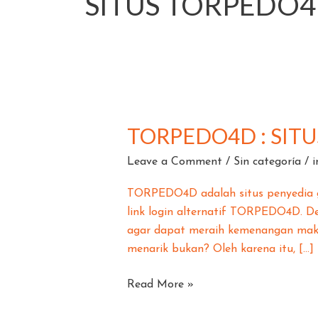
SITUS TORPEDO
TORPEDO4D : SIT
TORPEDO4D
:
Leave a Comment
/
Sin categoría
/
i
SITUS
SLOT
TORPEDO4D adalah situs penyedia g
RESMI
link login alternatif TORPEDO4D. D
MUDAH
agar dapat meraih kemenangan maksi
MENANG
menarik bukan? Oleh karena itu, […]
TERPERCAYA
Read More »