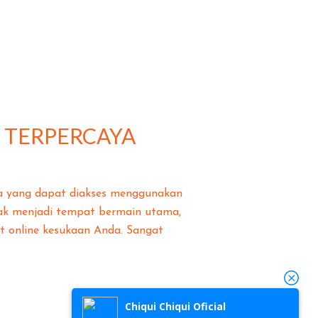
 TERPERCAYA
a yang dapat diakses menggunakan
ayak menjadi tempat bermain utama,
t online kesukaan Anda. Sangat
Chiqui Chiqui Oficial