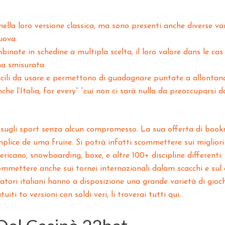
 nella loro versione classica, ma sono presenti anche diverse v
uova.
nate in schedine a multipla scelta, il loro valore dans le cas
na smisurata.
cili da usare e permettono di guadagnare puntate a allontanar
e l’Italia, for every” “cui non ci sarà nulla da preoccuparsi d
 sugli sport senza alcun compromesso. La sua offerta di boo
plice de uma fruire. Si potrà infatti scommettere sui miglior
ricano, snowboarding, boxe, e altre 100+ discipline different
mmettere anche sui tornei internazionali dalam scacchi e sul c
ori italiani hanno a disposizione una grande varietà di giochi
iti to versioni con soldi veri, li troverai tutti qui.