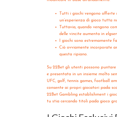
modificare in base all’andamento.
Tutti i giochi vengono offerte
un’esperienza di gioco tutta n
Tuttavia, quando vengono combi
delle vincite aumenta in elgse
I giochi sono estremamente fa
Ciò ovviamente incorporate anch
questa ripiano.
Su 22Bet gli utenti possono puntare
e presentata in un insieme molto sem
UFC, golf, tennis games, football ame
consente ai propri giocatori pada sco
22Bet Gambling establishment i giocat
tu stia cercando titoli pada gioco gratu