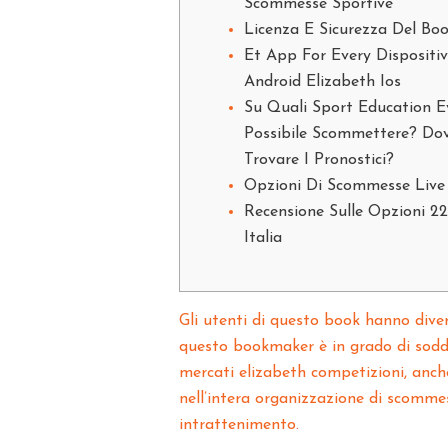
Scommesse Sportive
Licenza E Sicurezza Del Bo
Et App For Every Dispositiv
Android Elizabeth Ios
Su Quali Sport Education E
Possibile Scommettere? Do
Trovare I Pronostici?
Opzioni Di Scommesse Live
Recensione Sulle Opzioni 22
Italia
Gli utenti di questo book hanno dive
questo bookmaker è in grado di soddi
mercati elizabeth competizioni, anche
nell’intera organizzazione di scommes
intrattenimento.