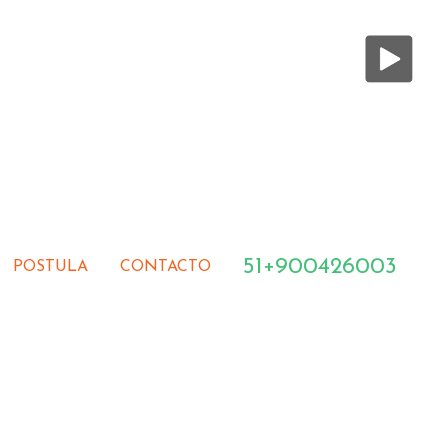
51+900426003
POSTULA
CONTACTO