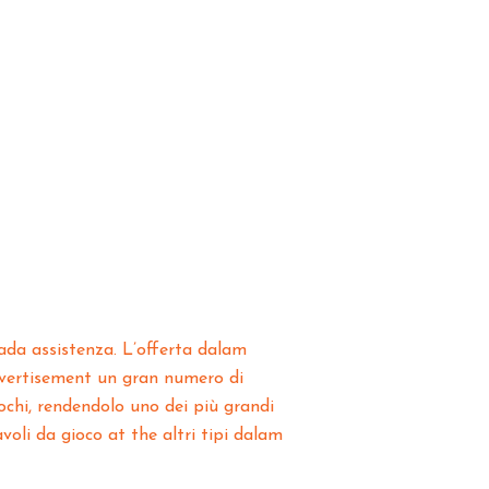
ada assistenza. L’offerta dalam
dvertisement un gran numero di
iochi, rendendolo uno dei più grandi
voli da gioco at the altri tipi dalam