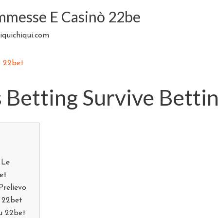
commesse E Casinò 22be
quichiqui.com
ò 22bet
 Betting Survive Betti
 Le
et
relievo
ò 22bet
u 22bet