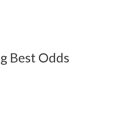
ng Best Odds