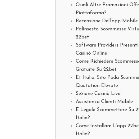
Quali Altre Promozioni Off
Piattaforma?
Recensione Dell’app Mobile
Palinsesto Scommesse Virtu
22bet
Software Providers Presenti
Casinò Online
Come Richiedere Scommess
Gratuite Su 22bet
Et Italia: Sito Pada Scomm
Quotation Elevate
Sezione Casinò Live
Assistenza Clienti Mobile
È Legale Scommettere Su 2
Italia?
Come Installare L’app 22be
Italia?