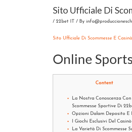
Sito Ufficiale Di S
/
22bet IT
/ By
info@produccioneschi
Sito Ufficiale Di Scommesse E Casin
Online Sports
Content
La Nostra Conoscenza Con
Scommesse Sportive Di 22b
Opzioni Dalam Deposito E P
I Giochi Esclusivi Del Casin
La Varietà Di Scommesse S