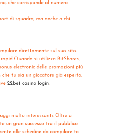
iana, che corrisponde al numero
port di squadra, ma anche a chi
ompilare direttamente sul suo sito.
rapid Quando si utilizza BitShares,
 bonus electronic delle promozioni più
che tu sia un giocatore già esperto,
tive
22bet casino login
.
taggi molto interessanti. Oltre a
te un gran successo tra il pubblico
amente alle schedine da compilare to