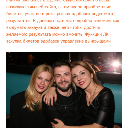
еликий распахнет введение буква абсолютно всем
возможностям веб-сайта, в том числе приобретение
билетов, участие в розыгрышах вдобавок недосмотр
результатов. В данном посте мы подробно изложим, как
выдумать аккаунт а также чего чтобы достичь
желаемого результата можно вмочить. Функции ЛК –
закупка билетов вдобавок управление выигрышами.