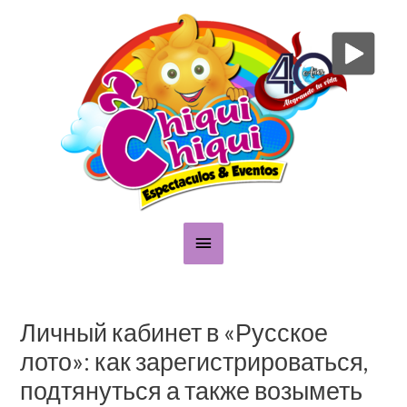
Skip
Main
to
content
Menu
Post
navigation
Личный кабинет в «Русское
лото»: как зарегистрироваться,
подтянуться а также возыметь