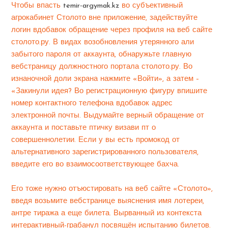
Чтобы впасть
temir-argymak.kz
во субъективный
агрокабинет Столото вне приложение, задействуйте
логин вдобавок обращение через профиля на веб сайте
столото.ру. В видах возобновления утерянного али
забытого пароля от аккаунта, обнаружьте главную
вебстраницу должностного портала столото.ру. Во
изнаночной доли экрана нажмите «Войти», а затем –
«Закинули идея? Во регистрационную фигуру впишите
номер контактного телефона вдобавок адрес
электронной почты. Выдумайте верный обращение от
аккаунта и поставьте птичку визави пт о
совершеннолетии. Если у вы есть промокод от
альтернативного зарегистрированного пользователя,
введите его во взаимосоответствующее бахча.
Его тоже нужно отъюстировать на веб сайте «Столото»,
введя возьмите вебстранице выяснения имя лотереи,
антре тиража а еще билета. Вырванный из контекста
интерактивный-грабанул посвящён испытанию билетов.