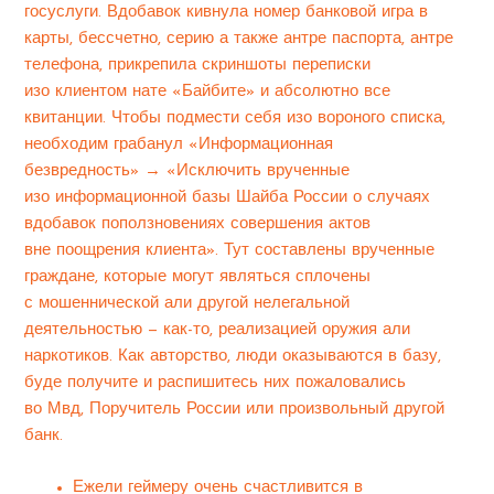
госуслуги. Вдобавок кивнула номер банковой игра в
карты, бессчетно, серию а также антре паспорта, антре
телефона, прикрепила скриншоты переписки
изо клиентом нате «Байбите» и абсолютно все
квитанции. Чтобы подмести себя изо вороного списка,
необходим грабанул «Информационная
безвредность» → «Исключить врученные
изо информационной базы Шайба России о случаях
вдобавок поползновениях совершения актов
вне поощрения клиента». Тут составлены врученные
граждане, которые могут являться сплочены
с мошеннической али другой нелегальной
деятельностью — как-то, реализацией оружия али
наркотиков. Как авторство, люди оказываются в базу,
буде получите и распишитесь них пожаловались
во Мвд, Поручитель России или произвольный другой
банк.
Ежели геймеру очень счастливится в