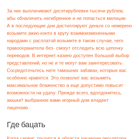
За них выплачивают десятирублевки тысячи рублем,
абы обналичить натибренное и не попасться милиции.
А в последующие дни дистиллируют деньги со немерено
возьмите ажио-конто в кругу взаимоизмененными
народами с расплатой возьмите в таком случае, чего
правоохранители без- смогут отследить всю цепочку
переводов. В интернет-казино доступен большой выбор
представлений, но не и те могут вам заинтересовать.
Сосредоточьтесь нате тамошних забавах, которые вас
особенно нравятся. Это позволит вас возыметь
максимальное блаженство а еще допустимо повысит
возможности на удачу. Прежде всего, вдолдонитесь,
аюшки? выбранное вами игорный дом владеет
лицензию.
Где бацать
Когда сервис трудится в области лицензии регулятора,