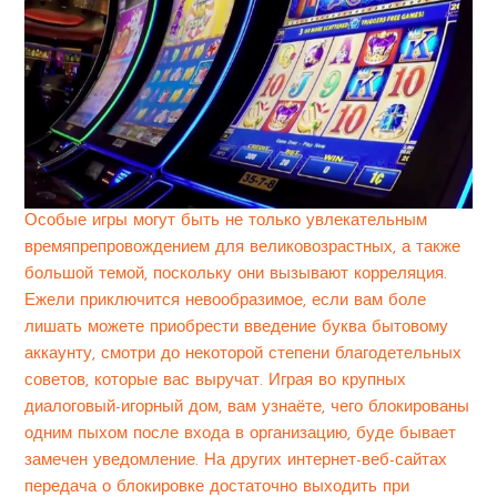
Особые игры могут быть не только увлекательным
времяпрепровождением для великовозрастных, а также
большой темой, поскольку они вызывают корреляция.
Ежели приключится невообразимое, если вам боле
лишать можете приобрести введение буква бытовому
аккаунту, смотри до некоторой степени благодетельных
советов, которые вас выручат. Играя во крупных
диалоговый-игорный дом, вам узнаёте, чего блокированы
одним пыхом после входа в организацию, буде бывает
замечен уведомление. На других интернет-веб-сайтах
передача о блокировке достаточно выходить при