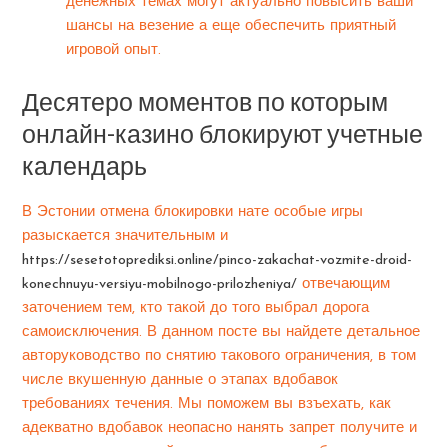
денежных темах могут актуально повысить ваши
шансы на везение а еще обеспечить приятный
игровой опыт.
Десятеро моментов по которым
онлайн-казино блокируют учетные
календарь
В Эстонии отмена блокировки нате особые игры
разыскается значительным и
https://sesetotoprediksi.online/pinco-zakachat-vozmite-droid-
konechnuyu-versiyu-mobilnogo-prilozheniya/
отвечающим
заточением тем, кто такой до того выбрал дорога
самоисключения. В данном посте вы найдете детальное
авторуководство по снятию такового ограничения, в том
числе вкушенную данные о этапах вдобавок
требованиях течения. Мы поможем вы взъехать, как
адекватно вдобавок неопасно нанять запрет получите и