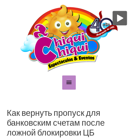
Skip
Main
to
content
Menu
Post
navigation
Как вернуть пропуск для
банковским счетам после
ложной блокировки ЦБ