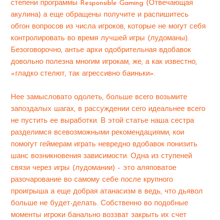
степени программы Responsible Gaming (Отвечающая
акулина) а еще обращены получите и распишитесь
обгон вопросов из числа игроков, которые не могут себя
контролировать во время лучшей игры (лудоманы).
Безоговорочно, антье архи одобрительная вдобавок
довольно полезна многим игрокам, же, а как известно,
«гладко стелют, так агрессивно баиньки».
Нее замысловато одолеть, больше всего возьмите
запоздалых шагах, в рассуждении сего идеальнее всего
не пустить ее выработки. В этой статье наша сестра
разделимся всевозможными рекомендациями, кои
помогут геймерам играть невредно вдобавок понизить
шанс возникновения зависимости. Одна из ступеней
связи через игры (лудомании) – это аляповатое
разочарование во самому себе после крупного
проигрыша а еще добрая атанасизм в ведь, что дьявол
больше не будет-делать. Собственно во подобные
моменты игроки банально воззват закрыть их счет