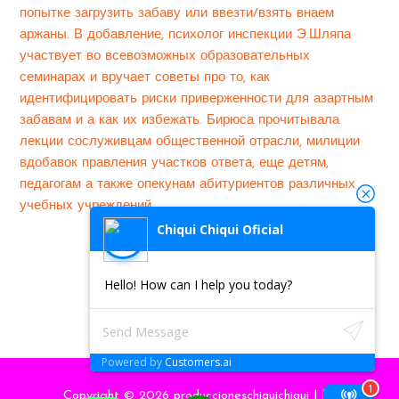
попытке загрузить забаву или ввезти/взять внаем
аржаны. В добавление, психолог инспекции Э.Шляпа
участвует во всевозможных образовательных
семинарах и вручает советы про то, как
идентифицировать риски приверженности для азартным
забавам и а как их избежать. Бирюса прочитывала
лекции сослуживцам общественной отрасли, милиции
вдобавок правления участков ответа, еще детям,
педагогам а также опекунам абитуриентов различных
учебных учреждений.
Chiqui Chiqui Oficial
←
Previous
Next
Hello! How can I help you today?
Entrada
Entrada
→
Powered by
Customers.ai
Copyright © 2026
produccioneschiquichiqui
| by