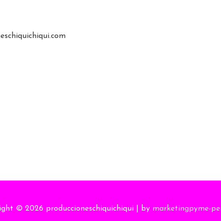
eschiquichiqui.com
ight © 2026
produccioneschiquichiqui
| by
marketingpyme-pe